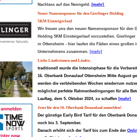
Nachlass auf das Nenngeld.
[mehr]
Neuer Namenssponsor für den Gierlinger Holding
5KM Einsteigerlauf
Wir freuen uns den neuen Namenssponsor für den G
Holding 5KM Einsteigerlauf vorzustellen. Gierlinge
in Ottensheim - hier laufen die Fäden eines großen i
[mehr]
Unternehmens zusammen.
Liebe Läuferinnen und Läufer,
traditionell wurde die Intensivphase für die Vorber
16. Oberbank Donaulauf Ottensheim Mitte August ges
werden die verbleibenden Wochen wiederrum nutze
möglichst perfekte Rahmenbedingungen für alle Bet
Lauftag, dem 5. Oktober 2024, zu schaffen
[mehr]
Jetzt für den 16. Oberbank Donaulauf anmelden!
Der günstige Early Bird Tarif für den Oberbank Donau
noch bis 3. September.
Danach erhöht sich der Tarif bis zum Ende der
Onli