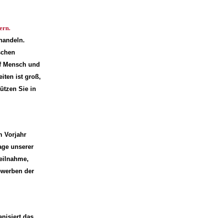
ern.
 handeln.
schen
uf Mensch und
iten ist groß,
ützen Sie in
m Vorjahr
lage unserer
Teilnahme,
ewerben der
isiert das