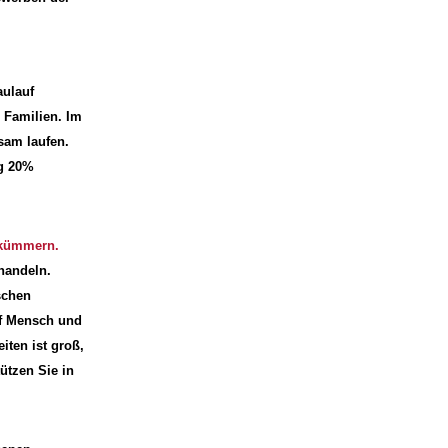
ulauf
r Familien. Im
sam laufen.
ng 20%
u kümmern.
 handeln.
schen
uf Mensch und
iten ist groß,
ützen Sie in