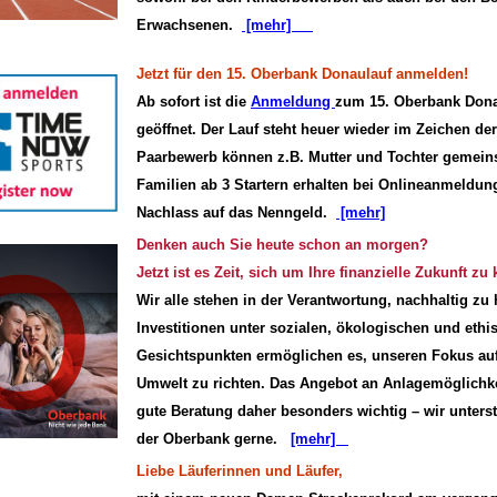
Erwachsenen.
[mehr]
Jetzt für den 15. Oberbank Donaulauf anmelden!
Ab sofort ist die
Anmeldung
zum 15. Oberbank Dona
geöffnet. Der Lauf steht heuer wieder im Zeichen de
Paarbewerb können z.B. Mutter und Tochter gemein
Familien ab 3 Startern erhalten bei Onlineanmeldu
Nachlass auf das Nenngeld.
[mehr]
Denken auch Sie heute schon an morgen?
Jetzt ist es Zeit, sich um Ihre finanzielle Zukunft z
Wir alle stehen in der Verantwortung, nachhaltig zu
Investitionen unter sozialen, ökologischen und ethi
Gesichtspunkten ermöglichen es, unseren Fokus a
Umwelt zu richten. Das Angebot an Anlagemög­lichke
gute Beratung daher besonders wichtig – wir unterst
der Oberbank gerne.
[mehr]
Liebe Läuferinnen und Läufer,