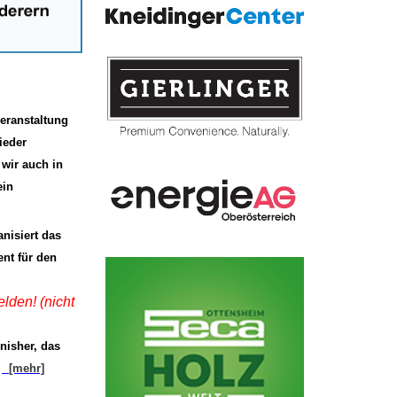
veranstaltung
ieder
wir auch in
ein
isiert das
nt für den
lden! (nicht
inisher, das
.
[mehr]