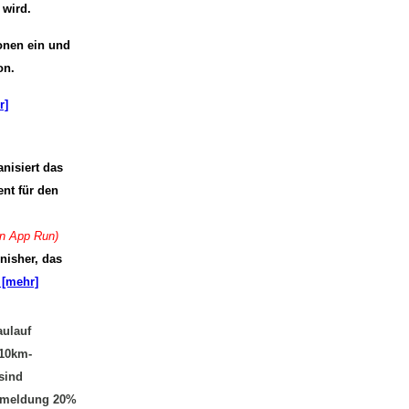
 wird.
onen ein und
on.
r]
isiert das
nt für den
en App Run)
inisher, das
[mehr]
ulauf
 10km-
sind
anmeldung 20%