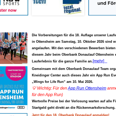
Die Vorbereitungen für die 18. Auflage unserer Lauf
in Ottensheim am Samstag, 10. Oktober 2026 sind w
angelaufen. Mit den verschiedenen Bewerben bieten 
diesem Jahr beim Oberbank Donaulauf Ottensheim 
[mehr]
Lauferlebnis für die ganze Familie an.
Gemeinsam mit dem Oberbank Donaulauf Team organ
Kneidinger Center auch dieses Jahr ein App Run Eve
„Wings for Life Run“ am 10. Mai 2026.
💡 Wichtig: Für den
App Run Ottensheim
anme
für den App Run)
Wertvolle Preise bei der Verlosung warten auf alle F
Startgeld geht direkt an die Rückenmarksforschung
Jetzt für den 18. Oberbank Donaulauf anmelden!