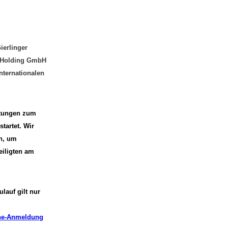
ierlinger
r Holding GmbH
nternationalen
eitungen zum
tartet. Wir
n, um
eiligten am
lauf gilt nur
ne-Anmeldung