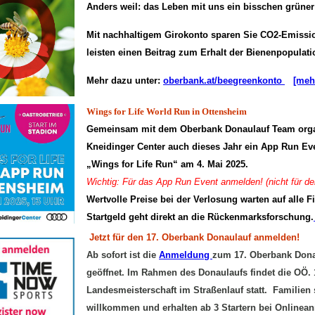
Anders weil: das Leben mit uns ein bisschen grüner
Mit nachhaltigem Girokonto sparen Sie CO2-Emissi
leisten einen Beitrag zum Erhalt der Bienenpopulati
Mehr dazu unter:
oberbank.at/beegreenkonto
[meh
Wings for Life World Run in Ottensheim
Gemeinsam mit dem Oberbank Donaulauf Team organ
Kneidinger Center auch dieses Jahr ein App Run Eve
„Wings for Life Run“ am 4. Mai 2025.
Wichtig: Für das App Run Event anmelden! (nicht für d
Wertvolle Preise bei der Verlosung warten auf alle F
Startgeld geht direkt an die Rückenmarksforschung.
Jetzt für den 17. Oberbank Donaulauf anmelden!
Ab sofort ist die
Anmeldung
zum 17. Oberbank Dona
geöffnet. Im Rahmen des Donaulaufs findet die OÖ.
Landesmeisterschaft im Straßenlauf statt. Familien 
willkommen und erhalten ab 3 Startern bei Online