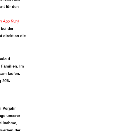
nt für den
en App Run)
 bei der
t direkt an die
ulauf
r Familien. Im
sam laufen.
ng 20%
m Vorjahr
lage unserer
Teilnahme,
ewerben der