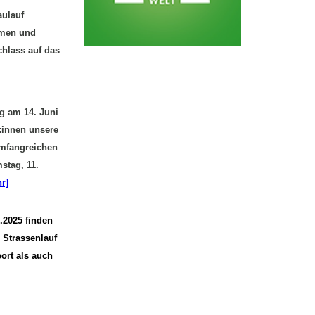
ulauf
mmen und
chlass auf das
ng am 14. Juni
:innen unsere
umfangreichen
stag, 11.
r]
2025 finden
 Strassenlauf
ort als auch