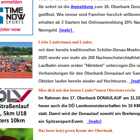
Ab sofort ist die
Anmeldung
zum 18. Oberbank Dona
geöffnet. Wie immer sind Familien herzlich willko
erhalten ab 3 Startern bei Onlineanmeldung 20% Na
Nenngeld.
[mehr]
Liebe Läuferinnen und Läufer,
mit dem bereits traditionellen Schüler-Donau-Meeti
2025 wurde von mehr als 200 Nachwuchsleichtathlet
Laufbahn einem ersten "Härtetest" unterzogen.Die 
Vorbereitungen für den Oberbank Donaulauf am Sam
Oktober laufen bereits wieder auf Hochtouren.
[meh
Miss dich mit den besten Läufer*innen Oberösterreichs
Im Rahmen des 17. Oberbank DONAULAUF am 11.10.
heuer auch die OÖ Landesmeisterschaften
Im 10 KM
statt. Damit wird der Donaulauf sowohl ein Breitensp
ein Spitzensport-Event.
[mehr]
Das beste be(e) green Konto der Oberbank