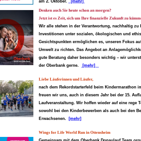
am 2. Oktober.
[mehr]
Denken auch Sie heute schon an morgen?
Jetzt ist es Zeit, sich um Ihre finanzielle Zukunft zu kümm
Wir alle stehen in der Verantwortung, nachhaltig zu
Investitionen unter sozialen, ökologischen und ethi
Gesichtspunkten ermöglichen es, unseren Fokus a
Umwelt zu richten. Das Angebot an Anlagemög­lichke
gute Beratung daher besonders wichtig – wir unterst
der Oberbank gerne.
[mehr]
Liebe Läuferinnen und Läufer,
nach dem Rekordstarterfeld beim Kindermarathon i
freuen wir uns, auch in diesem Jahr bei der 15. Auf
Laufveranstaltung. Wir hoffen wieder auf eine rege 
sowohl bei den Kinderbewerben als auch bei den B
Erwachsenen.
[mehr]
Wings for Life World Run in Ottensheim
Gemeinsam mit dem Oberbank Donaulauf Team organ