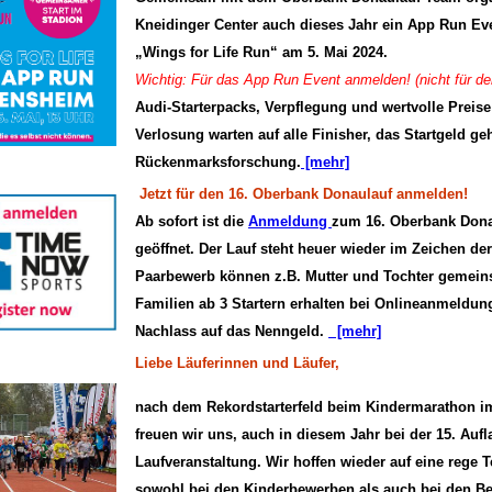
Kneidinger Center auch dieses Jahr ein App Run Eve
„Wings for Life Run“ am 5. Mai 2024.
Wichtig: Für das App Run Event anmelden! (nicht für d
Audi-Starterpacks, Verpflegung und wertvolle Preise
Verlosung warten auf alle Finisher, das Startgeld geh
Rückenmarksforschung.
[mehr]
Jetzt für den 16. Oberbank Donaulauf anmelden!
Ab sofort ist die
Anmeldung
zum 16. Oberbank Dona
geöffnet. Der Lauf steht heuer wieder im Zeichen de
Paarbewerb können z.B. Mutter und Tochter gemein
Familien ab 3 Startern erhalten bei Onlineanmeldu
Nachlass auf das Nenngeld.
[mehr]
Liebe Läuferinnen und Läufer,
nach dem Rekordstarterfeld beim Kindermarathon i
freuen wir uns, auch in diesem Jahr bei der 15. Auf
Laufveranstaltung. Wir hoffen wieder auf eine rege 
sowohl bei den Kinderbewerben als auch bei den B