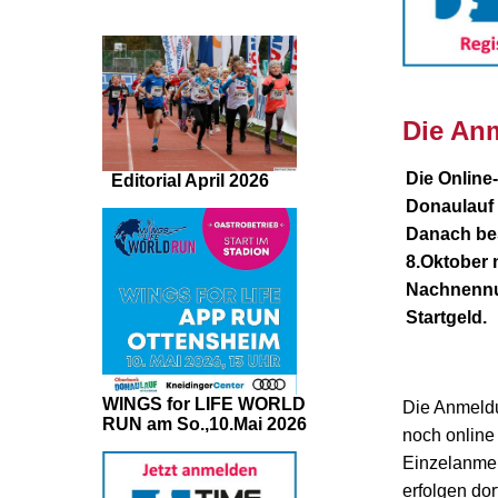
nnnn
Die Anm
Die Onlin
Editorial April 2026
Donaulauf 
Danach bes
8.Oktober 
Nachnennun
Startgeld.
WINGS for LIFE WORLD
Die Anmeldu
RUN am So.,10.Mai 2026
noch online 
Einzelanme
erfolgen do