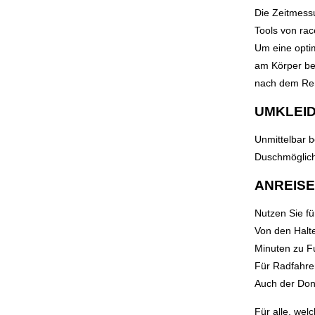
Die Zeitmess
Tools von rac
Um eine opti
am Körper bef
nach dem Ren
UMKLEID
Unmittelbar b
Duschmöglich
ANREISE
Nutzen Sie für
Von den Halte
Minuten zu F
Für Radfahre
Auch der Dona
Für alle, wel