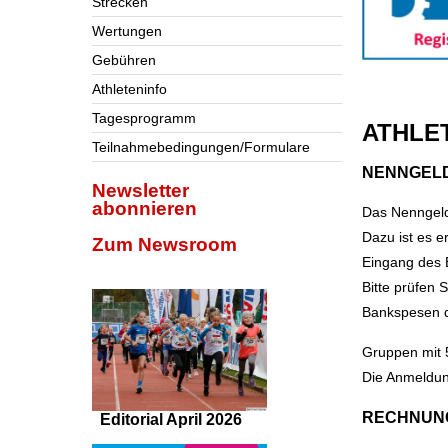
Strecken
Wertungen
Gebühren
ATHLE
Athleteninfo
Tagesprogramm
ATHLE
Teilnahmebedingungen/Formulare
NENNGEL
Newsletter
abonnieren
Das Nenngeld
Dazu ist es e
Zum Newsroom
Eingang des 
Bitte prüfen 
Bankspesen d
Gruppen mit 
Die Anmeldun
RECHNUN
Editorial April 2026