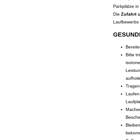
Parkplätze in
Die
Zufahrt 
Laufbewerbs
GESUNDH
Bereite
Bitte t
isoton
Leistu
aufhole
Tragen
Laufen 
Laufpla
Machen 
Beschwe
Bleiben
bekomm