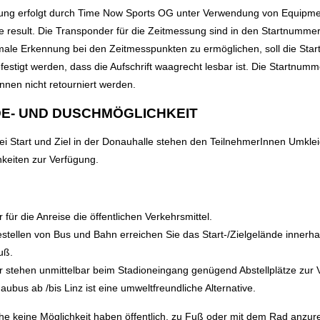
ung erfolgt durch Time Now Sports OG unter Verwendung von Equipm
e result. Die Transponder für die Zeitmessung sind in den Startnummern
male Erkennung bei den Zeitmesspunkten zu ermöglichen, soll die Sta
estigt werden, dass die Aufschrift waagrecht lesbar ist. Die Startnumm
nen nicht retourniert werden.
E- UND DUSCHMÖGLICHKEIT
ei Start und Ziel in der Donauhalle stehen den TeilnehmerInnen Umkle
keiten zur Verfügung.
 für die Anreise die öffentlichen Verkehrsmittel.
stellen von Bus und Bahn erreichen Sie das Start-/Zielgelände innerha
uß.
r stehen unmittelbar beim Stadioneingang genügend Abstellplätze zur 
ubus ab /bis Linz ist eine umweltfreundliche Alternative.
che keine Möglichkeit haben öffentlich, zu Fuß oder mit dem Rad anzur