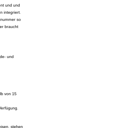
ent und und
 integriert.
rtnummer so
er braucht
ide- und
lb von 15
Verfügung.
eisen, stehen