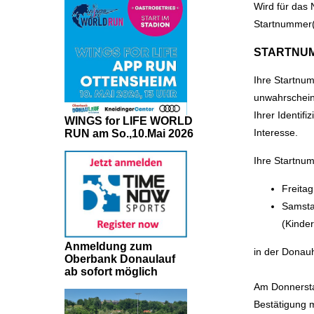
Wird für das
Startnummer
STARTNU
Ihre Startnum
unwahrscheinl
Ihrer Identif
WINGS for LIFE WORLD
Interesse.
RUN am So.,10.Mai 2026
Ihre Startnum
Freitag
Samsta
(Kinde
Anmeldung zum
in der Donauh
Oberbank Donaulauf
ab sofort möglich
Am Donnerstag
Bestätigung 