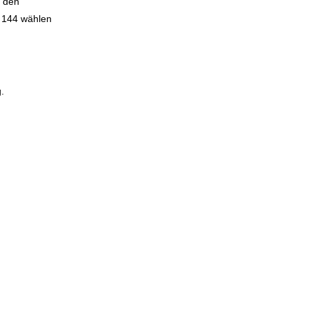
e den
 144 wählen
.