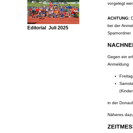
vorgelegt we
ACHTUNG:
D
bei der Anmel
Editorial
Juli 2025
Spamordner.
NACHNE
Gegen ein erh
Anmeldung
Freitag
Samsta
(Kinde
in der Donauh
Näheres dazu
ZEITME