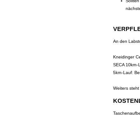
Sollten
nächst
VERPFL
An den Labst
Kneidinger Ce
SECA 10km-La
5km-Lauf: Bei
Weiters steht
KOSTEN
Taschenaufbe