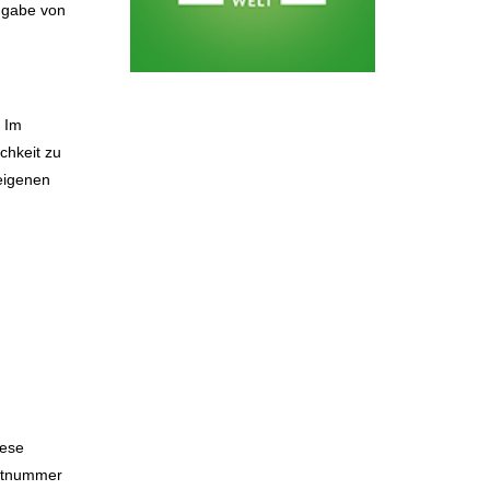
ngabe von
. Im
ichkeit zu
 eigenen
iese
artnummer