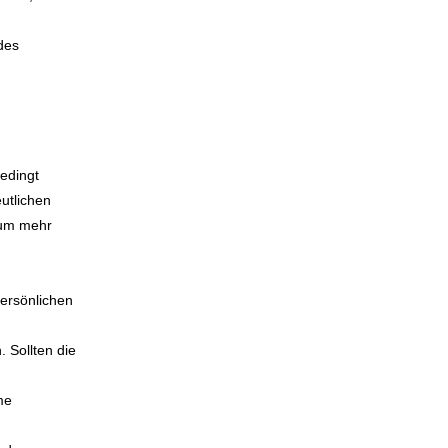
des
bedingt
utlichen
aum mehr
persönlichen
 Sollten die
me