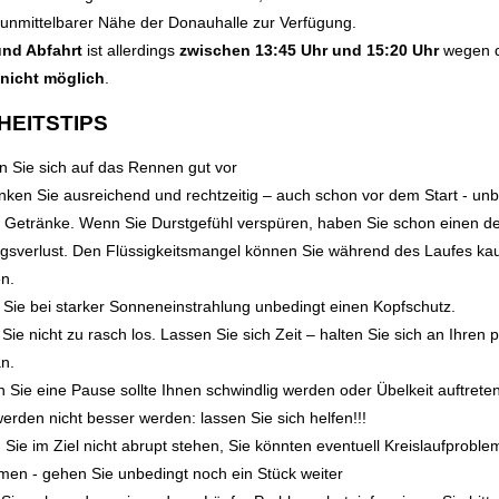
 unmittelbarer Nähe der Donauhalle zur Verfügung.
und Abfahrt
ist allerdings
zwischen 13:45 Uhr und 15:20 Uhr
wegen 
nicht möglich
.
EITSTIPS
n Sie sich auf das Rennen gut vor
rinken Sie ausreichend und rechtzeitig – auch schon vor dem Start - un
e Getränke. Wenn Sie Durstgefühl verspüren, haben Sie schon einen de
ngsverlust. Den Flüssigkeitsmangel können Sie während des Laufes k
n.
 Sie bei starker Sonneneinstrahlung unbedingt einen Kopfschutz.
Sie nicht zu rasch los. Lassen Sie sich Zeit – halten Sie sich an Ihren 
n.
Sie eine Pause sollte Ihnen schwindlig werden oder Übelkeit auftreten.
rden nicht besser werden: lassen Sie sich helfen!!!
 Sie im Ziel nicht abrupt stehen, Sie könnten eventuell Kreislaufproble
en - gehen Sie unbedingt noch ein Stück weiter