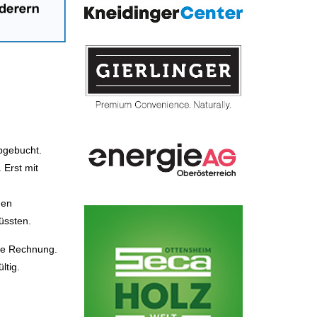
bgebucht.
 Erst mit
den
üssten.
ne Rechnung.
ltig.