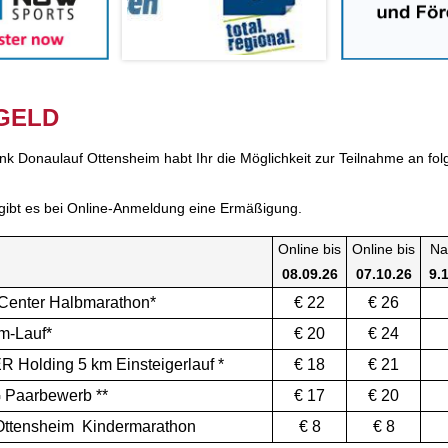
GELD
nk Donaulauf Ottensheim habt Ihr die Möglichkeit zur Teilnahme an fo
 gibt es bei Online-Anmeldung eine Ermäßigung.
Online bis
Online bis
Na
08.09.26
07.10.26
9.
 Center Halbmarathon*
€ 22
€ 26
m-Lauf*
€ 20
€ 24
 Holding 5 km Einsteigerlauf
*
€ 18
€ 21
 Paarbewerb **
€ 17
€ 20
ttensheim Kindermarathon
€ 8
€ 8