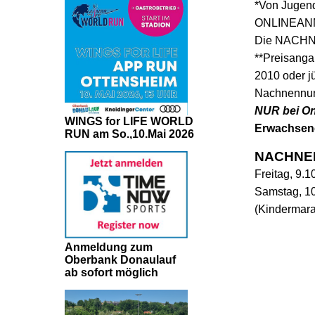
*Von Jugend
ONLINEANME
Die NACHN
**Preisanga
2010 oder j
Nachnennun
NUR bei On
WINGS for LIFE WORLD
Erwachsene
RUN am So.,10.Mai 2026
NACHNE
Freitag, 9.
Samstag, 10
(Kindermara
Anmeldung zum
Oberbank Donaulauf
ab sofort möglich