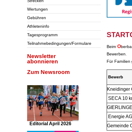
Strecken
Wertungen
Gebühren
bbbb
Athleteninfo
START
Tagesprogramm
Teilnahmebedingungen/Formulare
O
Beim
berba
Bewerben.
Newsletter
abonnieren
Für Familien
Zum Newsroom
Bewerb
Kneidinger
SECA 10 k
GIERLINGER
Energie AG
Editorial April 2026
Gemeinde O