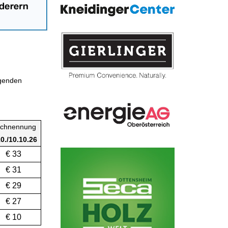
lgenden
chnennung
10./10.10.26
€ 33
€ 31
€ 29
€ 27
€ 10