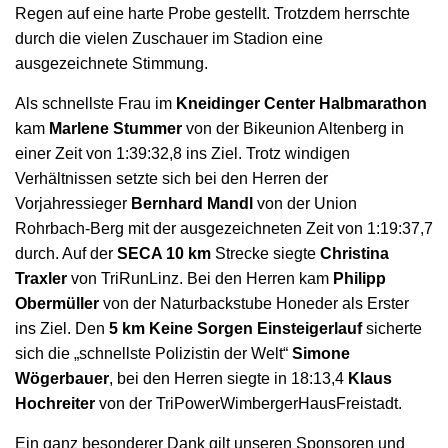
Regen auf eine harte Probe gestellt. Trotzdem herrschte
durch die vielen Zuschauer im Stadion eine
ausgezeichnete Stimmung.
Als schnellste Frau im
Kneidinger Center Halbmarathon
kam
Marlene Stummer
von der Bikeunion Altenberg in
einer Zeit von 1:39:32,8 ins Ziel. Trotz windigen
Verhältnissen setzte sich bei den Herren der
Vorjahressieger
Bernhard Mandl
von der Union
Rohrbach-Berg mit der ausgezeichneten Zeit von 1:19:37,7
durch. Auf der
SECA 10 km
Strecke siegte
Christina
Traxler
von TriRunLinz. Bei den Herren kam
Philipp
Obermüller
von der Naturbackstube Honeder als Erster
ins Ziel. Den
5 km Keine Sorgen Einsteigerlauf
sicherte
sich die „schnellste Polizistin der Welt“
Simone
Wögerbauer
, bei den Herren siegte in 18:13,4
Klaus
Hochreiter
von der TriPowerWimbergerHausFreistadt.
Ein ganz besonderer Dank gilt unseren Sponsoren und