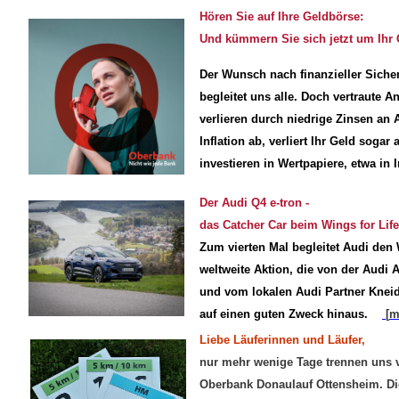
Hören Sie auf Ihre Geldbörse:
Und kümmern Sie sich jetzt um Ihr 
Der Wunsch nach finanzieller Siche
beglei­tet uns alle. Doch vertraute
verlieren durch niedrige Zinsen an At
Inflation ab, verliert Ihr Geld sogar
investieren in Wertpapiere, etwa i
Der Audi Q4 e-tron -
das Catcher Car beim Wings for Lif
Zum vierten Mal begleitet Audi den 
weltweite Aktion, die von der Audi 
und vom lokalen Audi Partner Kneidi
auf einen guten Zweck hinaus.
[
m
Liebe Läuferinnen und Läufer,
nur mehr wenige Tage trennen uns v
Oberbank Donaulauf Ottensheim. Di