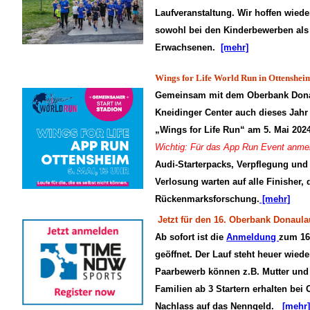
Laufveranstaltung. Wir hoffen wiede
sowohl bei den Kinderbewerben als
Erwachsenen.
[mehr]
Wings for Life World Run in Ottenshei
Gemeinsam mit dem Oberbank Donau
Kneidinger Center auch dieses Jahr
„Wings for Life Run“ am 5. Mai 2024
Wichtig: Für das App Run Event anmel
Audi-Starterpacks, Verpflegung und 
Verlosung warten auf alle Finisher, 
Rückenmarksforschung.
[mehr]
Jetzt für den 16. Oberbank Donaul
Ab sofort ist die
Anmeldung
zum 16
geöffnet. Der Lauf steht heuer wied
Paarbewerb können z.B. Mutter und
Familien ab 3 Startern erhalten be
Nachlass auf das Nenngeld.
[mehr]