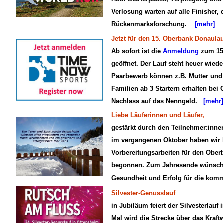
Verlosung warten auf alle Finisher, 
Rückenmarksforschung.
[mehr]
Jetzt für den 15. Oberbank Donaula
Ab sofort ist die
Anmeldung
zum 15
geöffnet. Der Lauf steht heuer wied
Paarbewerb können z.B. Mutter und
Familien ab 3 Startern erhalten be
Nachlass auf das Nenngeld.
[mehr]
Liebe Läuferinnen und Läufer,
gestärkt durch den Teilnehmer:inn
im vergangenen Oktober haben wir b
Vorbereitungsarbeiten für den Ober
begonnen. Zum Jahresende wünschen
Gesundheit und Erfolg für die kom
Silvester-Genusslauf
in Jubiläum feiert der Silvesterlauf
Mal wird die Strecke über das Kraf