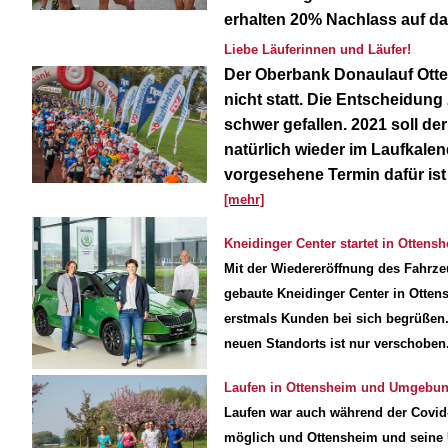
erhalten 20% Nachlass auf d
Liebe Läuferinnen und Läufer!
Der Oberbank Donaulauf Otten
nicht statt. Die Entscheidung
schwer gefallen. 2021 soll d
natürlich wieder im Laufkale
vorgesehene Termin dafür ist
[mehr]
Kneidinger Center startet in Ottens
Mit der Wiedereröffnung des Fahrze
gebaute Kneidinger Center in Otten
erstmals Kunden bei sich begrüßen.
neuen Standorts ist nur verschoben
Laufen in Ottensheim und Umgebu
Laufen war auch während der Covi
möglich und Ottensheim und seine