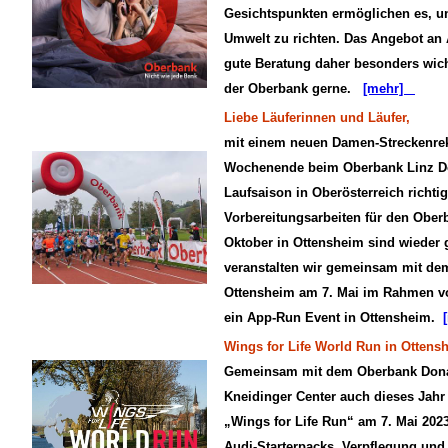
Gesichtspunkten ermöglichen es, u
Umwelt zu richten. Das Angebot an A
gute Beratung daher besonders wicht
der Oberbank gerne.
[mehr]
Liebe Läuferinnen und Läufer,
mit einem neuen Damen-Streckenre
Wochenende beim Oberbank Linz Do
Laufsaison in Oberösterreich richt
Vorbereitungsarbeiten für den Ober
Oktober in Ottensheim sind wieder
veranstalten wir gemeinsam mit de
Ottensheim am 7. Mai im Rahmen v
ein App-Run Event in Ottensheim.
Wings for Life World Run in Ottens
Gemeinsam mit dem Oberbank Donau
Kneidinger Center auch dieses Jahr
„Wings for Life Run“ am 7. Mai 2023
Audi-Starterpacks, Verpflegung und 