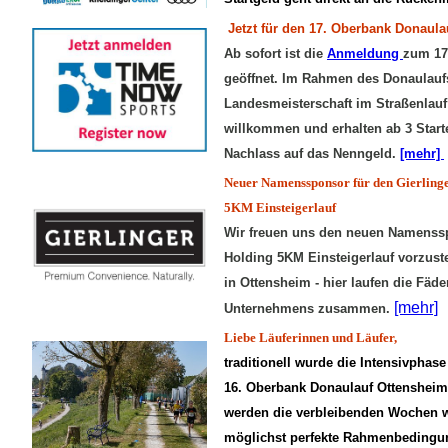
Jetzt für den 17. Oberbank Donaul
Ab sofort ist die
Anmeldung
zum 17
geöffnet. Im Rahmen des Donaulaufs
Landesmeisterschaft im Straßenlauf 
willkommen und erhalten ab 3 Star
Nachlass auf das Nenngeld.
[mehr]
Neuer Namenssponsor für den Gierling
5KM Einsteigerlauf
Wir freuen uns den neuen Namenssp
Holding 5KM Einsteigerlauf vorzust
in Ottensheim - hier laufen die Fäd
[mehr]
Unternehmens zusammen.
Liebe Läuferinnen und Läufer,
traditionell wurde die Intensivphas
16. Oberbank Donaulauf Ottensheim 
werden die verbleibenden Wochen 
möglichst perfekte Rahmenbedingung