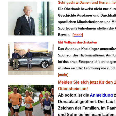
Sehr geehrte Damen und Herren, lie
Die Oberbank beweist nicht nur durc
Geschichte Ausdauer und Durchhalt
sportlichen Mitarbeiterinnen und Mit
Sportevents teilnehmen stellen die 
Beweis.
[mehr]
Mit Vollgas durchstarten
Das Autohaus Kneidinger unterstütz
Sponsor des Halbmarathons. Am Kn
ist das erste Etappenziel bereits ge
wurden seit der Eröffnung vor rund 
[mehr]
Melden Sie sich jetzt für den
Ottensheim an!
Ab sofort ist die
Anmeldung
z
Donaulauf geöffnet. Der Lauf 
Zeichen der Familien. Im Paa
und Sohn gemeinsam laufen. F