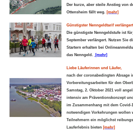
Der kurze, aber steile Anstieg von 
Ottensheim fällt weg.
[mehr]
Günstigster Nenngeldtarif verlänger
Die günstigste Nenngeldstufe ist für
September verlängert. Nutzen Sie d
Startern erhalten bei Onlineanmeld
das Nenngeld.
[mehr]
Liebe Läuferinnen und Läufer,
nach der coronabedingten Absage im
Vorbereitungsarbeiten für den Obe
Samstag, 2. Oktober 2021 voll angela
intensiv am Präventionskonzept u
im Zusammenhang mit dem Covid-19
notwendigen Vorkehrungen wollen w
Teilnehmern ein möglichst reibun
Lauferlebnis bieten
[mehr]