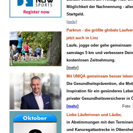
Möglichkeit der Nachnennung - alle
Startgeld.
[
mehr]
Parkrun - die größte globale Laufve
jetzt auch in Linz
Laufe, jogge oder gehe gemeinsam 
samstags 5 km und verbessere Deine
kostenlosen Zeitnehmung.
[
mehr]
Mit UNIQA gemeinsam besser leben
Die Gesundheitsprävention, die Mot
Inspiration für ein gesünderes Lebe
privater Gesundheitsversicherer in Ö
[mehr
]
Foto:
Liebe Läuferinnen und Läufer,
in Abstimmungen mit den Terminen a
und Kanuregattastrecke in Ottenshe