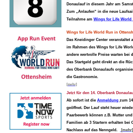
Donaulauf in diesem Jahr am Samsta
Zum „Anlaufen“ in die neue Laufsais
Teilnahme am
Wings for Life World
Wings for Life World Run in Ottens
Das Kneidinger Center veranstaltet 
im Rahmen des Wings for Life Worl
andere wertvolle Preise warten bei d
Das Startgeld geht direkt an die R
des Oberbank Donaulaufs organisier
die Gastronomie.
[
mehr]
Jetzt für den 14. Oberbank Donaula
Ab sofort ist die
Anmeldung
zum 14
geöffnet. Der Lauf steht heuer wied
Paarbewerb können z.B. Mutter und
Familien ab 3 Startern erhalten be
Nachlass auf das Nenngeld.
[
mehr]