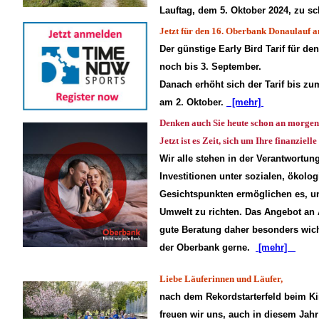
Lauftag, dem 5. Oktober 2024, zu sc
Jetzt für den 16. Oberbank Donaulauf 
Der günstige Early Bird Tarif für de
noch bis 3. September.
Danach erhöht sich der Tarif bis z
am 2. Oktober.
[mehr]
Denken auch Sie heute schon an morge
Jetzt ist es Zeit, sich um Ihre finanzie
Wir alle stehen in der Verantwortun
Investitionen unter sozialen, ökolo
Gesichtspunkten ermöglichen es, u
Umwelt zu richten. Das Angebot an A
gute Beratung daher besonders wicht
der Oberbank gerne.
[mehr]
Liebe Läuferinnen und Läufer,
nach dem Rekordstarterfeld beim K
freuen wir uns, auch in diesem Jahr