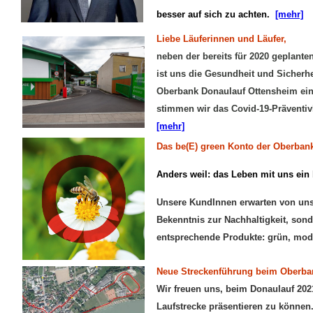
besser auf sich zu achten.
[mehr]
Liebe Läuferinnen und Läufer,
neben der bereits für 2020 geplant
ist uns die Gesundheit und Sicherhei
Oberbank Donaulauf Ottensheim ein
stimmen wir das Covid-19-Präventiv
[mehr]
Das be(E) green Konto der Oberban
Anders weil: das Leben mit uns ein
Unsere KundInnen erwarten von uns 
Bekenntnis zur Nachhaltigkeit, son
entsprechende Produkte: grün, mode
N
eue Streckenführung beim Oberba
Wir freuen uns, beim Donaulauf 202
Laufstrecke präsentieren zu können