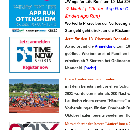
„Wings for Life Run“ am 10. Mai 20
💡 Wichtig: Für den
App Run Ot
für den App Run)
Wertvolle Preise bei der Verlosung w
Startgeld geht direkt an die Rücke
Jetzt für den 18. Oberbank Donaula
Ab sofort ist die
Anmeldung
zum 18
geöffnet. Wie immer sind Familien
erhalten ab 3 Startern bei Onlinea
Nenngeld.
[mehr]
Liebe Läuferinnen und Läufer,
mit dem bereits traditionellen Schü
2025 wurde von mehr als 200 Nachwu
Laufbahn einem ersten "Härtetest" 
Vorbereitungen für den Oberbank D
Oktober laufen bereits wieder auf 
Miss dich mit den besten Läufer*innen 