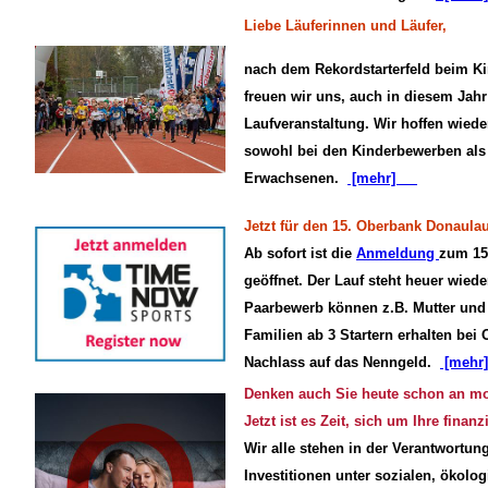
Liebe Läuferinnen und Läufer,
nach dem Rekordstarterfeld beim K
freuen wir uns, auch in diesem Jahr
Laufveranstaltung. Wir hoffen wiede
sowohl bei den Kinderbewerben als
Erwachsenen.
[mehr]
Jetzt für den 15. Oberbank Donaula
Ab sofort ist die
Anmeldung
zum 15
geöffnet. Der Lauf steht heuer wied
Paarbewerb können z.B. Mutter und
Familien ab 3 Startern erhalten be
Nachlass auf das Nenngeld.
[mehr]
Denken auch Sie heute schon an m
Jetzt ist es Zeit, sich um Ihre fina
Wir alle stehen in der Verantwortun
Investitionen unter sozialen, ökolo