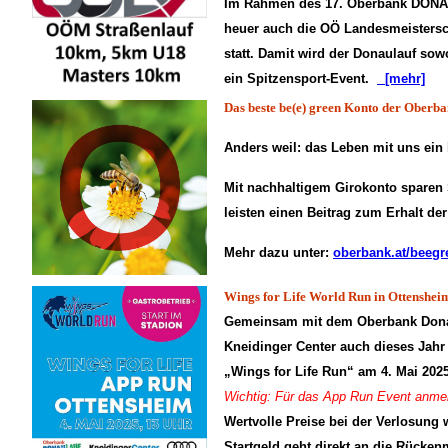
Im Rahmen des 17. Oberbank DONA
heuer auch die OÖ Landesmeisters
statt. Damit wird der Donaulauf sow
ein Spitzensport-Event.
[mehr]
Das beste be(e) green Konto der Oberb
Anders weil: das Leben mit uns ein
Mit nachhaltigem Girokonto sparen
leisten einen Beitrag zum Erhalt de
Mehr dazu unter:
oberbank.at/beeg
Wings for Life World Run in Ottenshei
Gemeinsam mit dem Oberbank Donau
Kneidinger Center auch dieses Jahr
„Wings for Life Run“ am 4. Mai 2025
Wichtig: Für das App Run Event anmel
Wertvolle Preise bei der Verlosung w
Startgeld geht direkt an die Rücke