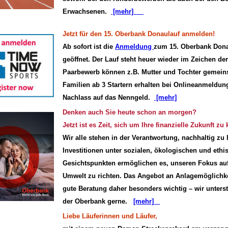
Erwachsenen.
[mehr]
Jetzt für den 15. Oberbank Donaulauf anmelden!
Ab sofort ist die
Anmeldung
zum 15. Oberbank Dona
geöffnet. Der Lauf steht heuer wieder im Zeichen de
Paarbewerb können z.B. Mutter und Tochter gemein
Familien ab 3 Startern erhalten bei Onlineanmeldu
Nachlass auf das Nenngeld.
[mehr]
Denken auch Sie heute schon an morgen?
Jetzt ist es Zeit, sich um Ihre finanzielle Zukunft z
Wir alle stehen in der Verantwortung, nachhaltig zu
Investitionen unter sozialen, ökologischen und ethi
Gesichtspunkten ermöglichen es, unseren Fokus a
Umwelt zu richten. Das Angebot an Anlagemög­lichke
gute Beratung daher besonders wichtig – wir unterst
der Oberbank gerne.
[mehr]
Liebe Läuferinnen und Läufer,