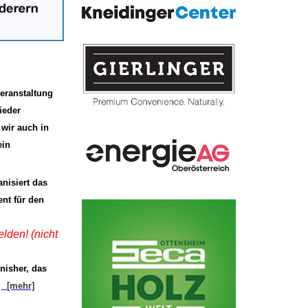
veranstaltung
ieder
wir auch in
ein
isiert das
nt für den
lden! (nicht
inisher, das
.
[mehr]