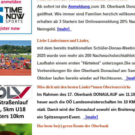
Ab sofort ist die
Anmeldung
zum 18. Oberbank Dona
geöffnet. Wie immer sind Familien herzlich willko
erhalten ab 3 Startern bei Onlineanmeldung 20% Na
Nenngeld.
[mehr]
Liebe Läuferinnen und Läufer,
mit dem bereits traditionellen Schüler-Donau-Meeti
2025 wurde von mehr als 200 Nachwuchsleichtathlet
Laufbahn einem ersten "Härtetest" unterzogen.Die 
Vorbereitungen für den Oberbank Donaulauf am Sam
Oktober laufen bereits wieder auf Hochtouren.
[meh
Miss dich mit den besten Läufer*innen Oberösterreichs
Im Rahmen des 17. Oberbank DONAULAUF am 11.10.
heuer auch die OÖ Landesmeisterschaften
Im 10 KM
statt. Damit wird der Donaulauf sowohl ein Breitensp
ein Spitzensport-Event.
[mehr]
Das beste be(e) green Konto der Oberbank