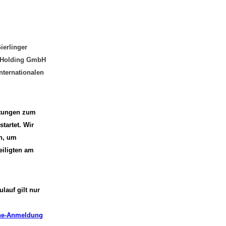
ierlinger
r Holding GmbH
nternationalen
eitungen zum
tartet. Wir
n, um
eiligten am
lauf gilt nur
ne-Anmeldung