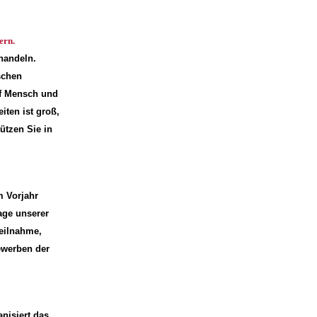
ern.
 handeln.
schen
uf Mensch und
iten ist groß,
ützen Sie in
m Vorjahr
lage unserer
Teilnahme,
ewerben der
isiert das