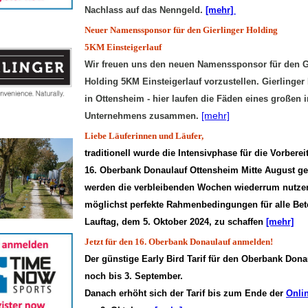
Nachlass auf das Nenngeld.
[mehr]
Neuer Namenssponsor für den Gierlinger Holding
5KM Einsteigerlauf
Wir freuen uns den neuen Namenssponsor für den G
Holding 5KM Einsteigerlauf vorzustellen. Gierlinge
in Ottensheim - hier laufen die Fäden eines großen i
[mehr]
Unternehmens zusammen.
Liebe Läuferinnen und Läufer,
traditionell wurde die Intensivphase für die Vorber
16. Oberbank Donaulauf Ottensheim Mitte August ges
werden die verbleibenden Wochen wiederrum nutze
möglichst perfekte Rahmenbedingungen für alle Bet
Lauftag, dem 5. Oktober 2024, zu schaffen
[mehr]
Jetzt für den 16. Oberbank Donaulauf anmelden!
Der günstige Early Bird Tarif für den Oberbank Donau
noch bis 3. September.
Danach erhöht sich der Tarif bis zum Ende der
Onli