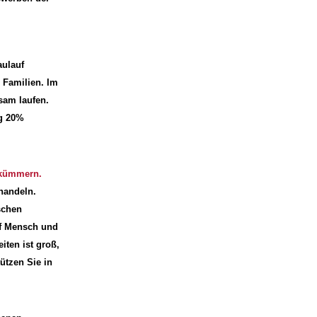
ulauf
r Familien. Im
sam laufen.
ng 20%
u kümmern.
 handeln.
schen
uf Mensch und
iten ist groß,
ützen Sie in