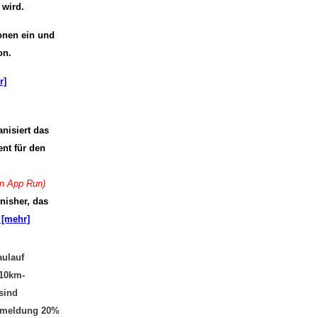
 wird.
onen ein und
on.
r]
isiert das
nt für den
en App Run)
inisher, das
[mehr]
ulauf
 10km-
sind
anmeldung 20%