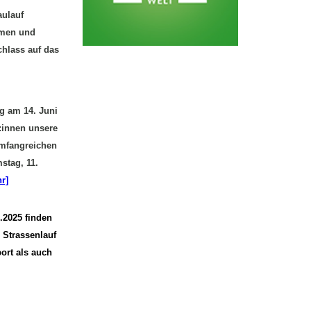
ulauf
mmen und
chlass auf das
ng am 14. Juni
:innen unsere
umfangreichen
stag, 11.
r]
2025 finden
 Strassenlauf
ort als auch