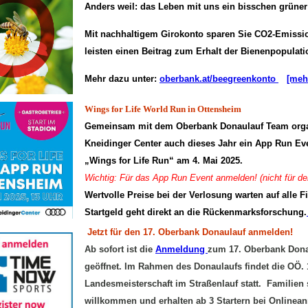
Anders weil: das Leben mit uns ein bisschen grüner
Mit nachhaltigem Girokonto sparen Sie CO2-Emissi
leisten einen Beitrag zum Erhalt der Bienenpopulati
Mehr dazu unter:
oberbank.at/beegreenkonto
[meh
Wings for Life World Run in Ottensheim
Gemeinsam mit dem Oberbank Donaulauf Team organ
Kneidinger Center auch dieses Jahr ein App Run Eve
„Wings for Life Run“ am 4. Mai 2025.
Wichtig: Für das App Run Event anmelden! (nicht für d
Wertvolle Preise bei der Verlosung warten auf alle F
Startgeld geht direkt an die Rückenmarksforschung.
Jetzt für den 17. Oberbank Donaulauf anmelden!
Ab sofort ist die
Anmeldung
zum 17. Oberbank Dona
geöffnet. Im Rahmen des Donaulaufs findet die OÖ.
Landesmeisterschaft im Straßenlauf statt. Familien 
willkommen und erhalten ab 3 Startern bei Online