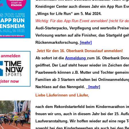
Kneidinger Center auch dieses Jahr ein App Run Eve
„Wings for Life Run“ am 5. Mai 2024.
Wichtig: Für das App Run Event anmelden! (nicht für d
Audi-Starterpacks, Verpflegung und wertvolle Preise
Verlosung warten auf alle Finisher, das Startgeld geh
Rückenmarksforschung.
[mehr]
Jetzt für den 16. Oberbank Donaulauf anmelden!
Ab sofort ist die
Anmeldung
zum 16. Oberbank Dona
geöffnet. Der Lauf steht heuer wieder im Zeichen de
Paarbewerb können z.B. Mutter und Tochter gemein
Familien ab 3 Startern erhalten bei Onlineanmeldu
Nachlass auf das Nenngeld.
[mehr]
Liebe Läuferinnen und Läufer,
nach dem Rekordstarterfeld beim Kindermarathon i
freuen wir uns, auch in diesem Jahr bei der 15. Auf
Laufveranstaltung. Wir hoffen wieder auf eine rege 
sowohl bei den Kinderbewerben als auch bei den B