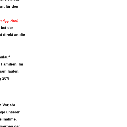
nt für den
en App Run)
 bei der
t direkt an die
ulauf
r Familien. Im
sam laufen.
ng 20%
m Vorjahr
lage unserer
Teilnahme,
ewerben der