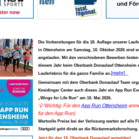
Die Vorbereitungen für die 18. Auflage unserer Lauf
in Ottensheim am Samstag, 10. Oktober 2026 sind w
angelaufen. Mit den verschiedenen Bewerben bieten 
diesem Jahr beim Oberbank Donaulauf Ottensheim 
[mehr]
Lauferlebnis für die ganze Familie an.
Gemeinsam mit dem Oberbank Donaulauf Team organ
Kneidinger Center auch dieses Jahr ein App Run Eve
„Wings for Life Run“ am 10. Mai 2026.
💡 Wichtig: Für den
App Run Ottensheim
anme
für den App Run)
Wertvolle Preise bei der Verlosung warten auf alle F
Startgeld geht direkt an die Rückenmarksforschung
Jetzt für den 18. Oberbank Donaulauf anmelden!