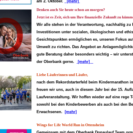
am 2. Oktober.
[mehr]
Denken auch Sie heute schon an morgen?
Jetzt ist es Zeit, sich um Ihre finanzielle Zukunft zu kümm
Wir alle stehen in der Verantwortung, nachhaltig zu
Investitionen unter sozialen, ökologischen und ethi
Gesichtspunkten ermöglichen es, unseren Fokus a
Umwelt zu richten. Das Angebot an Anlagemög­lichke
gute Beratung daher besonders wichtig – wir unterst
der Oberbank gerne.
[mehr]
Liebe Läuferinnen und Läufer,
nach dem Rekordstarterfeld beim Kindermarathon i
freuen wir uns, auch in diesem Jahr bei der 15. Auf
Laufveranstaltung. Wir hoffen wieder auf eine rege 
sowohl bei den Kinderbewerben als auch bei den B
Erwachsenen.
[mehr]
Wings for Life World Run in Ottensheim
Gemeinsam mit dem Oberbank Donaulauf Team organ