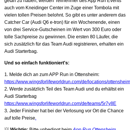
getan zu haben, werden Teilnehmer des App Run Events
auch vom Kneidinger Center im Zuge einer Tombola mit
vielen tollen Preisen belohnt. So gibt es unter anderem das
Catcher Car (Audi Q6 e-tron) für ein Wochenende, einen
von drei Service-Gutscheinen im Wert von 300 Euro oder
tolle Sachpreise zu gewinnen. Die ersten 80 Läufer, die
sich zusätzlich für das Team Audi registrieren, erhalten ein
Audi Starterbag.
Und so einfach funktioniert's:
1. Melde dich an zum APP Run in Ottensheim:
https://www.wingsforlifeworldrun.com/de/locations/ottenshei
2. Werde zusätzlich Teil des Team Audi und du erhältst ein
Audi Starterbag
https://www.wingsforlifeworldrun.com/de/teams/5r7y8E
3. Jeder Finisher hat bei der Verlosung vor Ort die Chance
auf tolle Preise
.
💡
Wichtig:
Bitte unbedingt beim
App Run Ottensheim