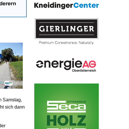
m Samstag,
ht sich dann
der