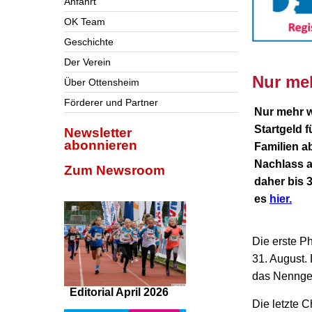
Anfahrt
OK Team
Geschichte
Der Verein
nnnn
Nur me
Über Ottensheim
Förderer und Partner
Nur mehr w
Startgeld 
Newsletter
abonnieren
Familien a
Nachlass 
Zum Newsroom
daher bis 
es
hier.
Die erste P
31. August.
das Nennge
Editorial April 2026
Die letzte 