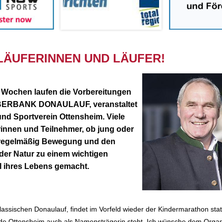
 LÄUFERINNEN UND LÄUFER!
 Wochen laufen die Vorbereitungen
BERBANK DONAULAUF, veranstaltet
nd Sportverein Ottensheim. Viele
innen und Teilnehmer, ob jung oder
n regelmäßig Bewegung und den
der Natur zu einem wichtigen
l ihres Lebens gemacht.
ssischen Donaulauf, findet im Vorfeld wieder der Kindermarathon statt
e Ottensheim auch als Namensträgerin steht. Ich wünsche dem Organ