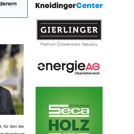
, für den die
isationsteam