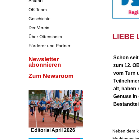
Anfahrt
OK Team
Geschichte
Der Verein
nnn
LIEBE
Über Ottensheim
Förderer und Partner
Schon seit
Newsletter
abonnieren
zum 12. O
vom Turn u
Zum Newsroom
Teilnehmer
alt, habe
Genuss in 
Bestandtei
Editorial April 2026
Neben dem kla
Marktgemeind