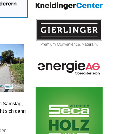
m Samstag,
ht sich dann
der