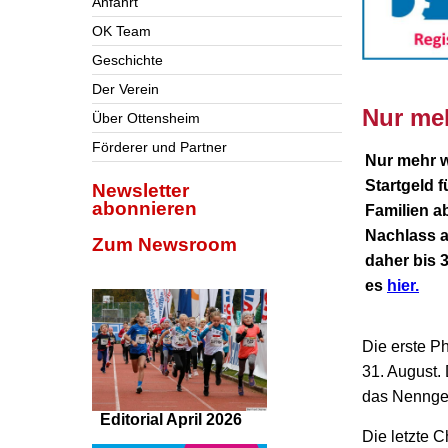
Anfahrt
OK Team
Geschichte
Der Verein
nnnn
Nur me
Über Ottensheim
Förderer und Partner
Nur mehr w
Startgeld 
Newsletter
abonnieren
Familien a
Nachlass 
Zum Newsroom
daher bis 
es
hier.
Die erste P
31. August.
das Nennge
Editorial April 2026
Die letzte 