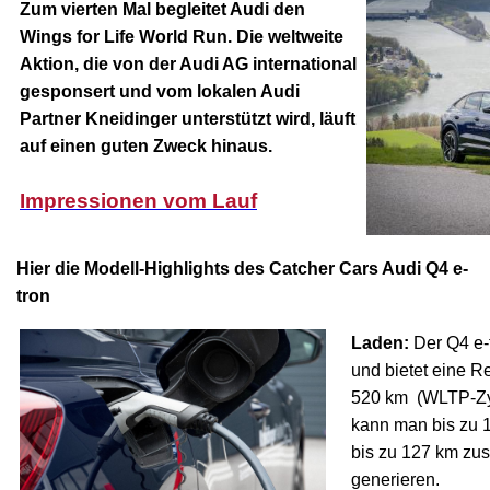
Zum vierten Mal begleitet Audi den
Wings for Life World Run. Die weltweite
Aktion, die von der Audi AG international
gesponsert und vom lokalen Audi
Partner Kneidinger unterstützt wird, läuft
auf einen guten Zweck hinaus.
Impressionen vom Lauf
Hier die Modell-Highlights des Catcher Cars Audi Q4 e-
tron
Laden:
Der Q4 e-t
und bietet eine R
520 km (WLTP-Zyk
kann man bis zu 
bis zu 127 km zus
generieren.