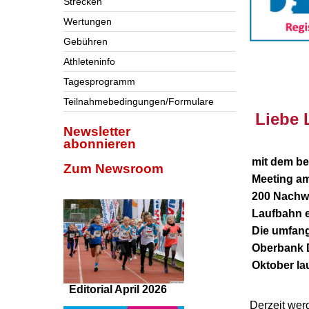
Strecken
Wertungen
Gebühren
Athleteninfo
nnnn
Tagesprogramm
Teilnahmebedingungen/Formulare
Liebe 
Newsletter
abonnieren
mit dem be
Zum Newsroom
Meeting am
200 Nachwu
Laufbahn e
Die umfang
Oberbank 
Oktober la
Editorial April 2026
Derzeit wer