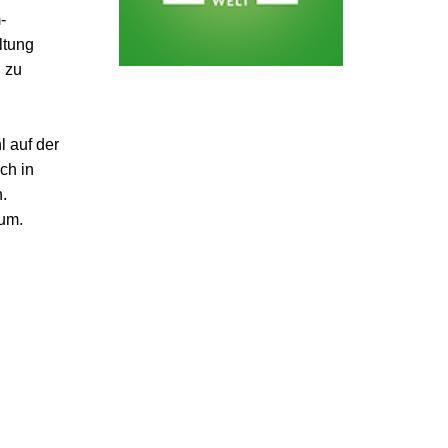
-
ltung
 zu
 auf der
ch in
.
kum.