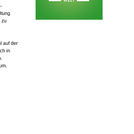
-
ltung
 zu
 auf der
ch in
.
kum.