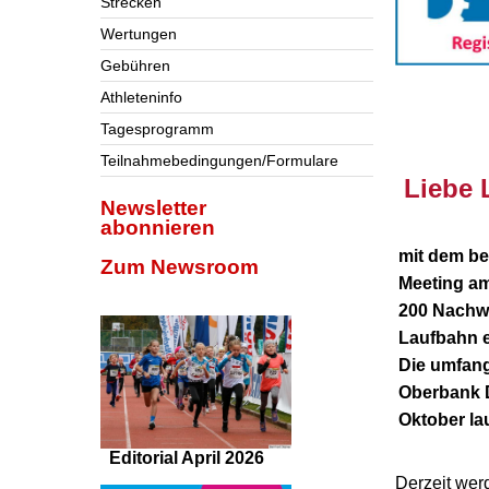
Strecken
Wertungen
Gebühren
Athleteninfo
nnnn
Tagesprogramm
Teilnahmebedingungen/Formulare
Liebe 
Newsletter
abonnieren
mit dem be
Zum Newsroom
Meeting am
200 Nachwu
Laufbahn e
Die umfang
Oberbank 
Oktober la
Editorial April 2026
Derzeit wer