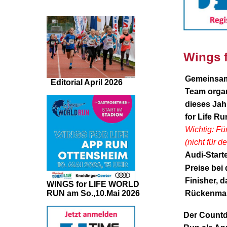
Wings f
Gemeinsam
Editorial April 2026
Team organ
dieses Jah
for Life Ru
Wichtig: F
(nicht für 
Audi-Start
Preise bei
Finisher, d
WINGS for LIFE WORLD
RUN am So.,10.Mai 2026
Rückenmar
Der Countdo