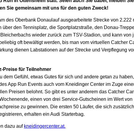
 Run in Ottensheim statt. Seien auch Sie dabei, melden Sie 
fen Sie gemeinsam mit uns für den guten Zweck!
m des Oberbank Donaulauf ausgearbeitete Strecke von 2.222 
 über den Tennisplatz, die Sportplatzstraße, den Donau-Trepp
 Bleicherbachs wieder zurück zum TSV-Stadion, und kann von
eliebig oft bewältigt werden, bis man vom virtuellen Catcher C
tärkung dienen Labstationen auf der Strecke und Verpflegung vo
z-Preise für Teilnehmer
zu dem Gefühl, etwas Gutes für sich und andere getan zu haben
des App Run Events auch vom Kneidinger Center im Zuge eine
ollen Preisen belohnt. So gibt es unter anderem das Catcher Car
in Wochenende, einen von drei Service-Gutscheinen im Wert von
achpreise zu gewinnen. Die ersten 50 Läufer, die sich zusätzlich
gistrieren, erhalten ein Audi Starterbag.
en dazu auf
kneidingercenter.at.