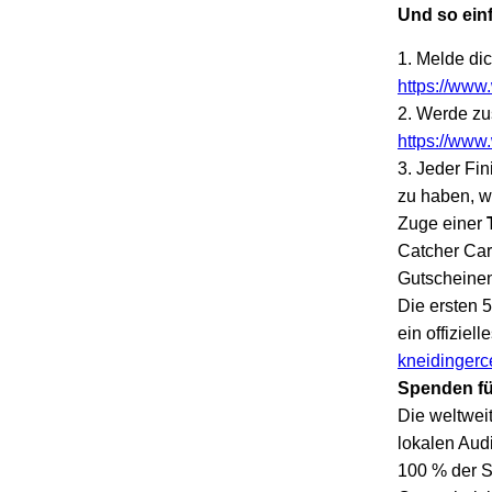
Und so einf
1. Melde di
https://www
2. Werde zus
https://www
3. Jeder Fin
zu haben, w
Zuge einer
Catcher Car
Gutscheinen
Die ersten 5
ein offiziel
kneidingerce
Spenden f
Die weltwei
lokalen Audi
100 % der S