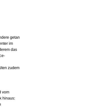
andere getan
nter im
nderem das
ce-
halten zudem
nd vom
k hinaus:
n