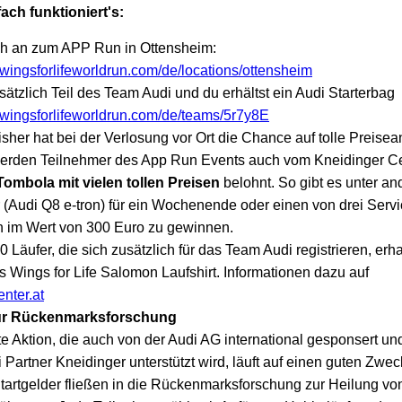
ach funktioniert's:
ch an zum APP Run in Ottensheim:
.wingsforlifeworldrun.com/de/locations/ottensheim
ätzlich Teil des Team Audi und du erhältst ein Audi Starterbag
.wingsforlifeworldrun.com/de/teams/5r7y8E
isher hat bei der Verlosung vor Ort die Chance auf tolle Preise
erden Teilnehmer des App Run Events auch vom Kneidinger Ce
Tombola mit vielen tollen Preisen
belohnt. So gibt es unter a
 (Audi Q8 e-tron) für ein Wochenende oder einen von drei Servi
 im Wert von 300 Euro zu gewinnen.
0 Läufer, die sich zusätzlich für das Team Audi registrieren, er
les Wings for Life Salomon Laufshirt. Informationen dazu auf
nter.at
ür Rückenmarksforschung
te Aktion, die auch von der Audi AG international gesponsert u
 Partner Kneidinger unterstützt wird, läuft auf einen guten Zwec
tartgelder fließen in die Rückenmarksforschung zur Heilung vo