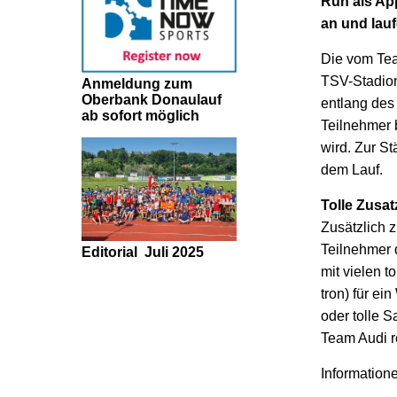
Run als App
an und lau
Die vom Tea
TSV-Stadion
Anmeldung zum
Oberbank Donaulauf
entlang des
ab sofort möglich
Teilnehmer b
wird. Zur S
dem Lauf.
Tolle Zusat
Zusätzlich 
Teilnehmer 
Editorial
Juli 2025
mit vielen t
tron) für e
oder tolle S
Team Audi re
Information