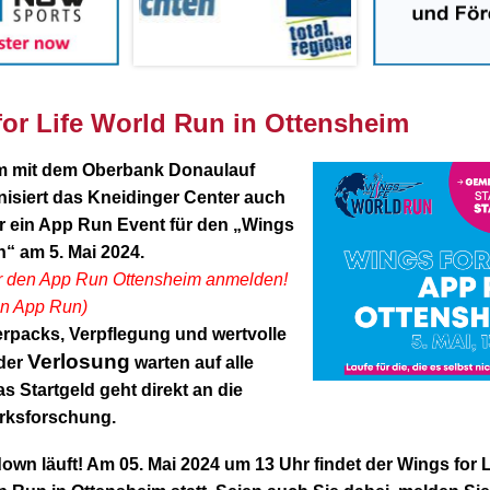
or Life World Run in Ottensheim
 mit dem Oberbank Donaulauf
isiert das Kneidinger Center auch
r ein App Run Event für den „Wings
n“ am 5. Mai 2024.
ür den App Run Ottensheim anmelden!
den App Run)
erpacks, Verpflegung und wertvolle
Verlosung
 der
warten auf alle
as Startgeld geht direkt an die
ksforschung.
wn läuft! Am 05. Mai 2024 um 13 Uhr findet der Wings for L