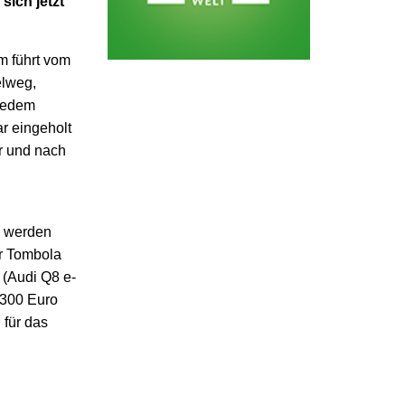
sich jetzt
m führt vom
elweg,
 jedem
ar eingeholt
r und nach
, werden
r Tombola
 (Audi Q8 e-
 300 Euro
 für das