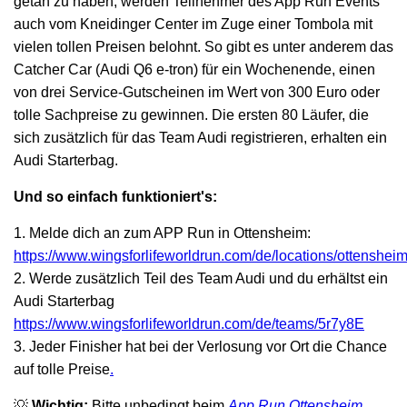
getan zu haben, werden Teilnehmer des App Run Events
auch vom Kneidinger Center im Zuge einer Tombola mit
vielen tollen Preisen belohnt. So gibt es unter anderem das
Catcher Car (Audi Q6 e-tron) für ein Wochenende, einen
von drei Service-Gutscheinen im Wert von 300 Euro oder
tolle Sachpreise zu gewinnen. Die ersten 80 Läufer, die
sich zusätzlich für das Team Audi registrieren, erhalten ein
Audi Starterbag.
Und so einfach funktioniert's:
1. Melde dich an zum APP Run in Ottensheim:
https://www.wingsforlifeworldrun.com/de/locations/ottenshei
2. Werde zusätzlich Teil des Team Audi und du erhältst ein
Audi Starterbag
https://www.wingsforlifeworldrun.com/de/teams/5r7y8E
3. Jeder Finisher hat bei der Verlosung vor Ort die Chance
auf tolle Preise
.
💡
Wichtig:
Bitte unbedingt beim
App Run Ottensheim