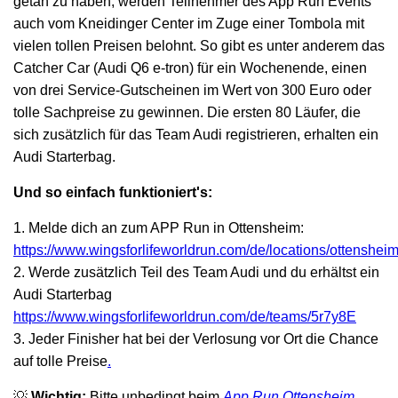
getan zu haben, werden Teilnehmer des App Run Events
auch vom Kneidinger Center im Zuge einer Tombola mit
vielen tollen Preisen belohnt. So gibt es unter anderem das
Catcher Car (Audi Q6 e-tron) für ein Wochenende, einen
von drei Service-Gutscheinen im Wert von 300 Euro oder
tolle Sachpreise zu gewinnen. Die ersten 80 Läufer, die
sich zusätzlich für das Team Audi registrieren, erhalten ein
Audi Starterbag.
Und so einfach funktioniert's:
1. Melde dich an zum APP Run in Ottensheim:
https://www.wingsforlifeworldrun.com/de/locations/ottenshei
2. Werde zusätzlich Teil des Team Audi und du erhältst ein
Audi Starterbag
https://www.wingsforlifeworldrun.com/de/teams/5r7y8E
3. Jeder Finisher hat bei der Verlosung vor Ort die Chance
auf tolle Preise
.
💡
Wichtig:
Bitte unbedingt beim
App Run Ottensheim