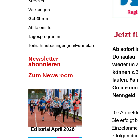
Strecken
Wertungen
Gebühren
Athleteninfo
Jetzt 
Tagesprogramm
Teilnahmebedingungen/Formulare
Ab sofort i
Donaulauf 
Newsletter
abonnieren
wieder im 
können z.B
Zum Newsroom
laufen. Fam
Onlineanm
Nenngeld.
Die Anmeldu
Sie erfolgt 
Einzelanme
Editorial April 2026
erfolgen do