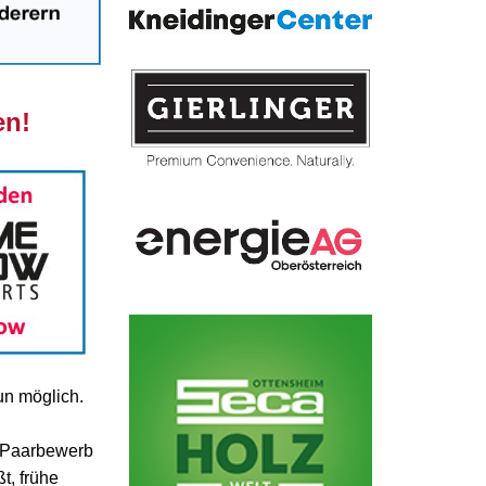
en!
un möglich.
 Paarbewerb
t, frühe