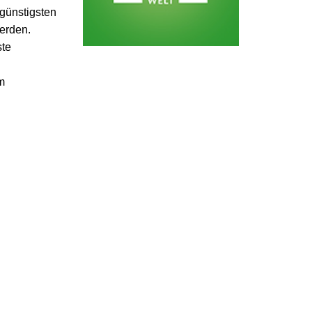
 günstigsten
werden.
ste
m